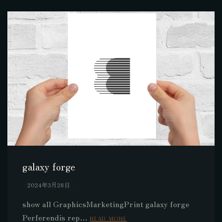
galaxy forge
2024年3月28日
show all GraphicsMarketingPrint galaxy forge
Perferendis rep…
READ MORE