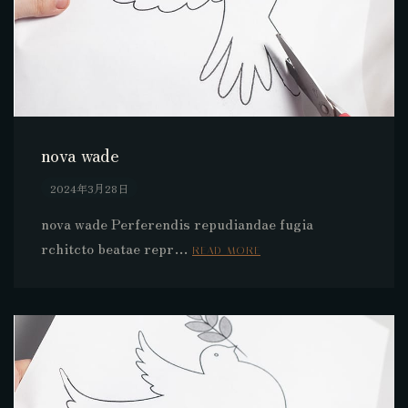
nova wade
2024年3月28日
nova wade Perferendis repudiandae fugia
rchitcto beatae repr…
READ MORE