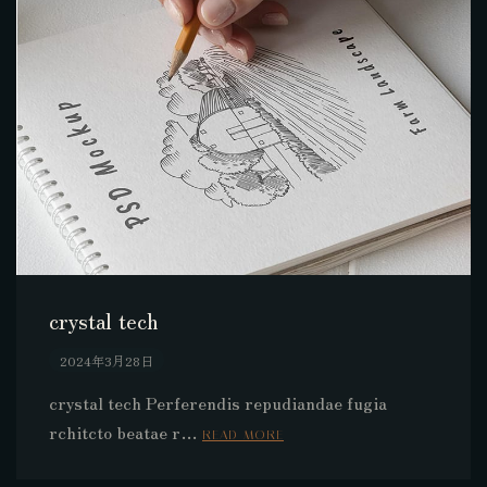
crystal tech
2024年3月28日
crystal tech Perferendis repudiandae fugia
rchitcto beatae r…
READ MORE