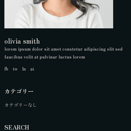
olivia smith
lorem ipsum dolor sit amet constetur adipiscing elit sed
faucibus velit at pulvinar luctus lorem
fb
tw
ln
pi
カテゴリー
カテゴリーなし
SEARCH