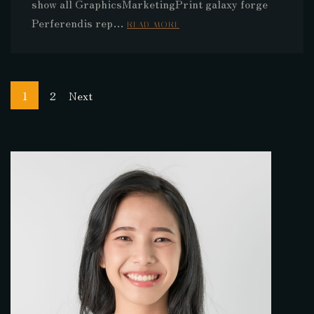
show all GraphicsMarketingPrint galaxy forge
Perferendis rep…
READ MORE
1
2
Next