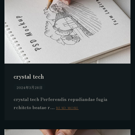
crystal tech
2024年3月28日
crystal tech Perferendis repudiandae fugia
rchitcto beatae r…
READ MORE