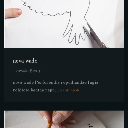
nova wade
2024年3月28日
nova wade Perferendis repudiandae fugia
rchitcto beatae repr…
READ MORE